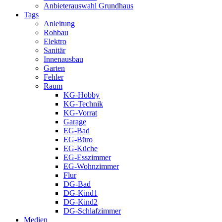
Anbieterauswahl Grundhaus
Tags
Anleitung
Rohbau
Elektro
Sanitär
Innenausbau
Garten
Fehler
Raum
KG-Hobby
KG-Technik
KG-Vorrat
Garage
EG-Bad
EG-Büro
EG-Küche
EG-Esszimmer
EG-Wohnzimmer
Flur
DG-Bad
DG-Kind1
DG-Kind2
DG-Schlafzimmer
Medien