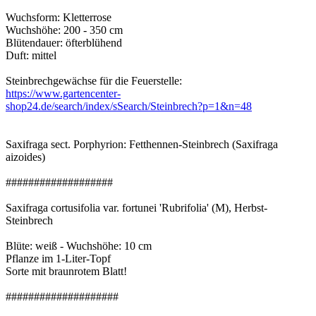
Wuchsform: Kletterrose
Wuchshöhe: 200 - 350 cm
Blütendauer: öfterblühend
Duft: mittel
Steinbrechgewächse für die Feuerstelle:
https://www.gartencenter-
shop24.de/search/index/sSearch/Steinbrech?p=1&n=48
Saxifraga sect. Porphyrion: Fetthennen-Steinbrech (Saxifraga
aizoides)
###################
Saxifraga cortusifolia var. fortunei 'Rubrifolia' (M), Herbst-
Steinbrech
Blüte: weiß - Wuchshöhe: 10 cm
Pflanze im 1-Liter-Topf
Sorte mit braunrotem Blatt!
####################