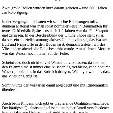
Zwei große Rollen wurden kurz darauf geliefert – und 200 Haken
zur Befestigung.
In der Vergangenheit hatten wir schlechte Erfahrungen mit zu
dünnem Material was man sonst normalerweise in Baumärkten für
teures Geld erhält. Spätestens nach 1-2 Jahren war das Fließ kaputt
und zerrissen. In der Beschreibung des Online Shops steht zwar,
dass es ein spezielles atmungsaktives Unkrautvlies sei, das Wasser,
Luft und Nährstoffe in den Boden lässt, dennoch testeten wir das
Vlies indem abends die Folie besprüht wurde. Am nächsten Morgen
war das Wasser noch immer auf der Folie.
Scheint also doch nicht so viel Wasser durchzulassen, da aber bei
den Pflanzen meist immer eine Aussparung frei bleibt, kann dadurch
Wasser problemlos in das Erdreich dringen. Wichtiger war uns, dass
das Vlies langlebig ist.
Somit wurde der Vorgarten damit abgedeckt und mit Rindenmulch
überdeckt.
Auch beim Rindenmulch gibt es gravierende Qualitätsunterschiede.
Der häufigste Qualitätsmangel ist ein zu hoher Anteil verschiedener
Fremdstoffe wie Grünkompost, gehäckselte Holzreste,