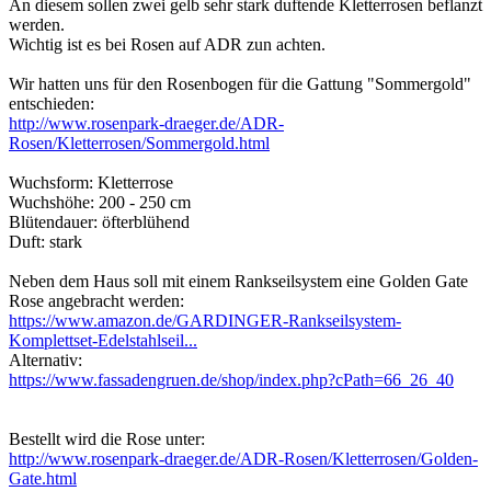
An diesem sollen zwei gelb sehr stark duftende Kletterrosen beflanzt
werden.
Wichtig ist es bei Rosen auf ADR zun achten.
Wir hatten uns für den Rosenbogen für die Gattung "Sommergold"
entschieden:
http://www.rosenpark-draeger.de/ADR-
Rosen/Kletterrosen/Sommergold.html
Wuchsform: Kletterrose
Wuchshöhe: 200 - 250 cm
Blütendauer: öfterblühend
Duft: stark
Neben dem Haus soll mit einem Rankseilsystem eine Golden Gate
Rose angebracht werden:
https://www.amazon.de/GARDINGER-Rankseilsystem-
Komplettset-Edelstahlseil...
Alternativ:
https://www.fassadengruen.de/shop/index.php?cPath=66_26_40
Bestellt wird die Rose unter:
http://www.rosenpark-draeger.de/ADR-Rosen/Kletterrosen/Golden-
Gate.html