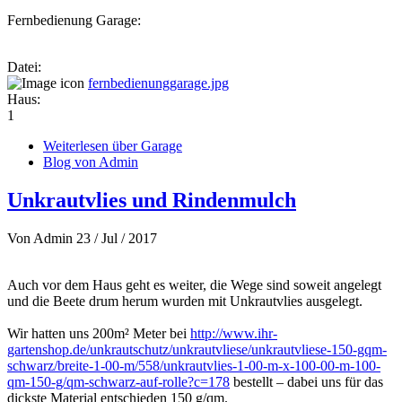
Fernbedienung Garage:
Datei:
fernbedienunggarage.jpg
Haus:
1
Weiterlesen
über Garage
Blog von Admin
Unkrautvlies und Rindenmulch
Von
Admin
23 / Jul / 2017
Auch vor dem Haus geht es weiter, die Wege sind soweit angelegt
und die Beete drum herum wurden mit Unkrautvlies ausgelegt.
Wir hatten uns 200m² Meter bei
http://www.ihr-
gartenshop.de/unkrautschutz/unkrautvliese/unkrautvliese-150-gqm-
schwarz/breite-1-00-m/558/unkrautvlies-1-00-m-x-100-00-m-100-
qm-150-g/qm-schwarz-auf-rolle?c=178
bestellt – dabei uns für das
dickste Material entschieden 150 g/qm.