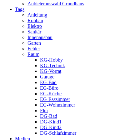
Anbieterauswahl Grundhaus
Tags
Anleitung
Rohbau
Elektro
Sanitär
Innenausbau
Garten
Fehler
Raum
KG-Hobby
KG-Technik
KG-Vorrat
Garage
EG-Bad
EG-Büro
EG-Küche
EG-Esszimmer
EG-Wohnzimmer
Flur
DG-Bad
DG-Kind1
DG-Kind2
DG-Schlafzimmer
Medien