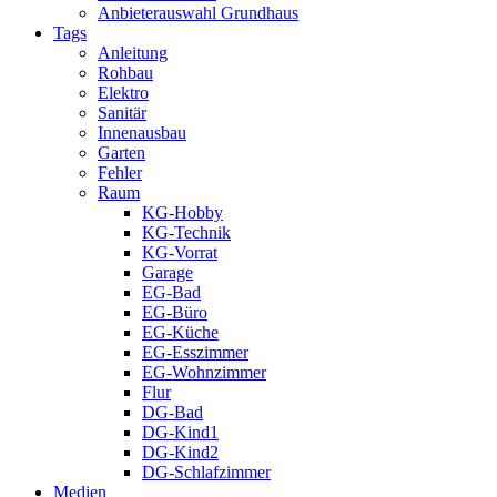
Anbieterauswahl Grundhaus
Tags
Anleitung
Rohbau
Elektro
Sanitär
Innenausbau
Garten
Fehler
Raum
KG-Hobby
KG-Technik
KG-Vorrat
Garage
EG-Bad
EG-Büro
EG-Küche
EG-Esszimmer
EG-Wohnzimmer
Flur
DG-Bad
DG-Kind1
DG-Kind2
DG-Schlafzimmer
Medien