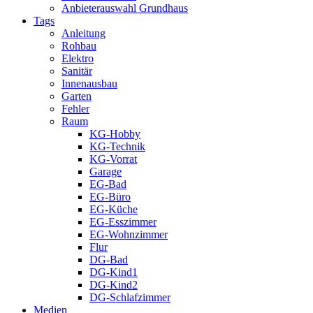
Anbieterauswahl Grundhaus
Tags
Anleitung
Rohbau
Elektro
Sanitär
Innenausbau
Garten
Fehler
Raum
KG-Hobby
KG-Technik
KG-Vorrat
Garage
EG-Bad
EG-Büro
EG-Küche
EG-Esszimmer
EG-Wohnzimmer
Flur
DG-Bad
DG-Kind1
DG-Kind2
DG-Schlafzimmer
Medien