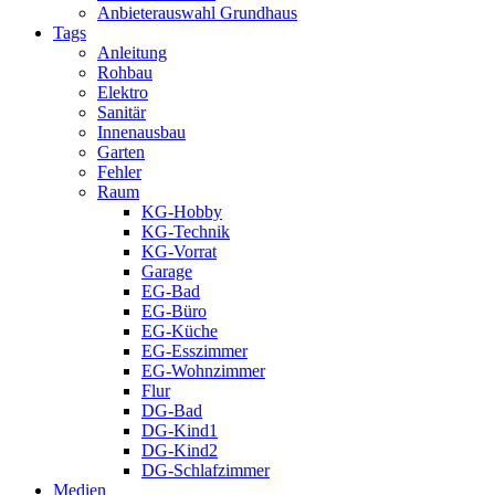
Anbieterauswahl Grundhaus
Tags
Anleitung
Rohbau
Elektro
Sanitär
Innenausbau
Garten
Fehler
Raum
KG-Hobby
KG-Technik
KG-Vorrat
Garage
EG-Bad
EG-Büro
EG-Küche
EG-Esszimmer
EG-Wohnzimmer
Flur
DG-Bad
DG-Kind1
DG-Kind2
DG-Schlafzimmer
Medien