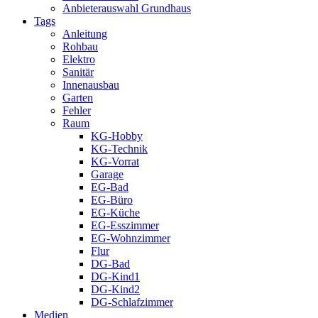
Anbieterauswahl Grundhaus
Tags
Anleitung
Rohbau
Elektro
Sanitär
Innenausbau
Garten
Fehler
Raum
KG-Hobby
KG-Technik
KG-Vorrat
Garage
EG-Bad
EG-Büro
EG-Küche
EG-Esszimmer
EG-Wohnzimmer
Flur
DG-Bad
DG-Kind1
DG-Kind2
DG-Schlafzimmer
Medien