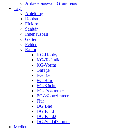
Anbieterauswahl Grundhaus
Tags
Anleitung
Rohbau
Elektro
Sanitär
Innenausbau
Garten
Fehler
Raum
KG-Hobby
KG-Technik
KG-Vorrat
Garage
EG-Bad
EG-Büro
EG-Küche
EG-Esszimmer
EG-Wohnzimmer
Flur
DG-Bad
DG-Kind1
DG-Kind2
DG-Schlafzimmer
Medien