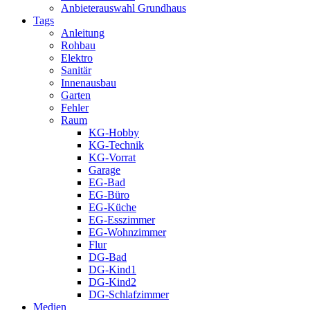
Anbieterauswahl Grundhaus
Tags
Anleitung
Rohbau
Elektro
Sanitär
Innenausbau
Garten
Fehler
Raum
KG-Hobby
KG-Technik
KG-Vorrat
Garage
EG-Bad
EG-Büro
EG-Küche
EG-Esszimmer
EG-Wohnzimmer
Flur
DG-Bad
DG-Kind1
DG-Kind2
DG-Schlafzimmer
Medien