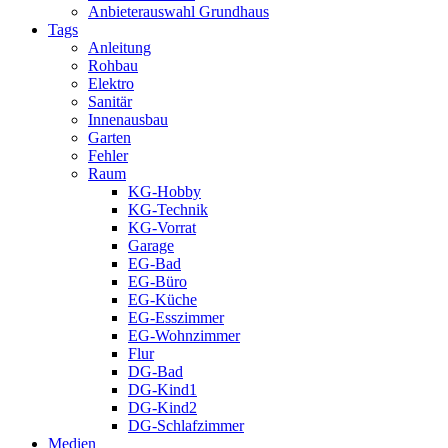
Anbieterauswahl Grundhaus
Tags
Anleitung
Rohbau
Elektro
Sanitär
Innenausbau
Garten
Fehler
Raum
KG-Hobby
KG-Technik
KG-Vorrat
Garage
EG-Bad
EG-Büro
EG-Küche
EG-Esszimmer
EG-Wohnzimmer
Flur
DG-Bad
DG-Kind1
DG-Kind2
DG-Schlafzimmer
Medien