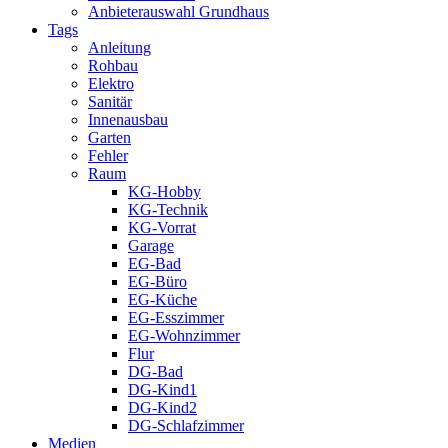
Anbieterauswahl Grundhaus
Tags
Anleitung
Rohbau
Elektro
Sanitär
Innenausbau
Garten
Fehler
Raum
KG-Hobby
KG-Technik
KG-Vorrat
Garage
EG-Bad
EG-Büro
EG-Küche
EG-Esszimmer
EG-Wohnzimmer
Flur
DG-Bad
DG-Kind1
DG-Kind2
DG-Schlafzimmer
Medien