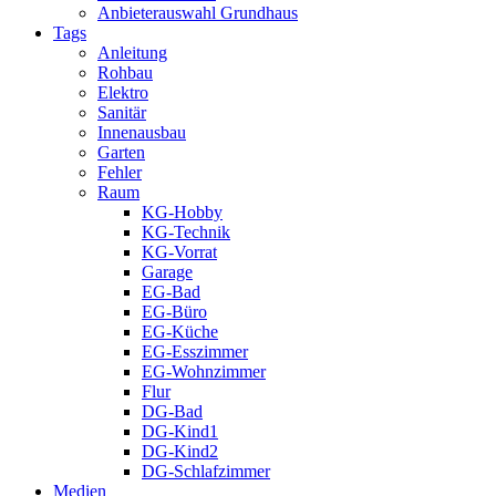
Anbieterauswahl Grundhaus
Tags
Anleitung
Rohbau
Elektro
Sanitär
Innenausbau
Garten
Fehler
Raum
KG-Hobby
KG-Technik
KG-Vorrat
Garage
EG-Bad
EG-Büro
EG-Küche
EG-Esszimmer
EG-Wohnzimmer
Flur
DG-Bad
DG-Kind1
DG-Kind2
DG-Schlafzimmer
Medien