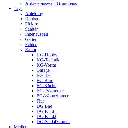
Anbieterauswahl Grundhaus
Tags
Anleitung
Rohbau
Elektro
Sanitär
Innenausbau
Garten
Fehler
Raum
KG-Hobby
KG-Technik
KG-Vorrat
Garage
EG-Bad
EG-Büro
EG-Küche
EG-Esszimmer
EG-Wohnzimmer
Flur
DG-Bad
DG-Kind1
DG-Kind2
DG-Schlafzimmer
Medien