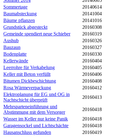
Sommer 2014
20140605
Sommertage
20140614
Baumabsteckung
20141004
Bäume pflanzen
20141016
Grundstück abgesteckt
20160308
Gemeinde spendiert neue Schieber
20160319
Aushub
20160326
Bauzaun
20160327
Bodenplatte
20160330
Kellerwände
20160404
Leerrohre für Verkabelung
20160405
Keller mit Beton verfüllt
20160406
Bitumen Dickbeschichtung
20160408
Rosa Wärmeverpackung
20160412
Elektroplanung für EG und OG in
20160413
Nachtschicht überprüft
Mehrsparteneinführung und
20160418
Abstimmung mit dem Versorger
Wasser im Keller nur keine Panik
20160418
Garagensockel und Lichtschächte
20160418
Hausanschluss gefunden
20160419