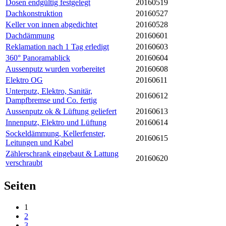
Dosen endgültig festgelegt
20160519
Dachkonstruktion
20160527
Keller von innen abgedichtet
20160528
Dachdämmung
20160601
Reklamation nach 1 Tag erledigt
20160603
360° Panoramablick
20160604
Aussenputz wurden vorbereitet
20160608
Elektro OG
20160611
Unterputz, Elektro, Sanitär,
20160612
Dampfbremse und Co. fertig
Aussenputz ok & Lüftung geliefert
20160613
Innenputz, Elektro und Lüftung
20160614
Sockeldämmung, Kellerfenster,
20160615
Leitungen und Kabel
Zählerschrank eingebaut & Lattung
20160620
verschraubt
Seiten
1
2
3