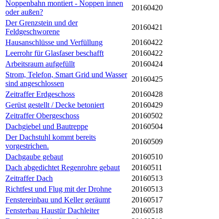
Noppenbahn montiert - Noppen innen
20160420
oder außen?
Der Grenzstein und der
20160421
Feldgeschworene
Hausanschlüsse und Verfüllung
20160422
Leerrohr für Glasfaser beschafft
20160422
Arbeitsraum aufgefüllt
20160424
Strom, Telefon, Smart Grid und Wasser
20160425
sind angeschlossen
Zeitraffer Erdgeschoss
20160428
Gerüst gestellt / Decke betoniert
20160429
Zeitraffer Obergeschoss
20160502
Dachgiebel und Bautreppe
20160504
Der Dachstuhl kommt bereits
20160509
vorgestrichen.
Dachgaube gebaut
20160510
Dach abgedichtet Regenrohre gebaut
20160511
Zeitraffer Dach
20160513
Richtfest und Flug mit der Drohne
20160513
Fenstereinbau und Keller geräumt
20160517
Fensterbau Haustür Dachleiter
20160518